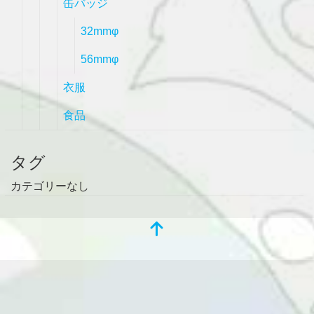
缶バッジ
32mmφ
56mmφ
衣服
食品
タグ
カテゴリーなし