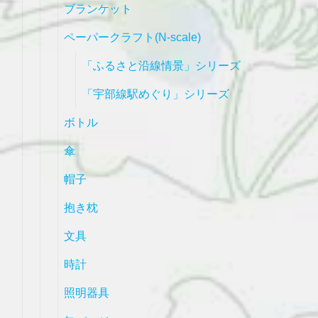
ブランケット
ペーパークラフト(N-scale)
「ふるさと沿線情景」シリーズ
「宇部線駅めぐり」シリーズ
ボトル
傘
帽子
抱き枕
文具
時計
照明器具