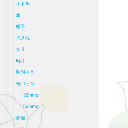
ボトル
傘
帽子
抱き枕
文具
時計
照明器具
缶バッジ
32mmφ
56mmφ
衣服