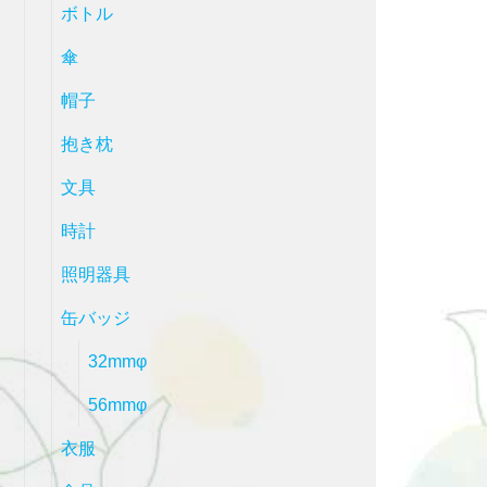
ボトル
傘
帽子
抱き枕
文具
時計
照明器具
缶バッジ
32mmφ
56mmφ
衣服