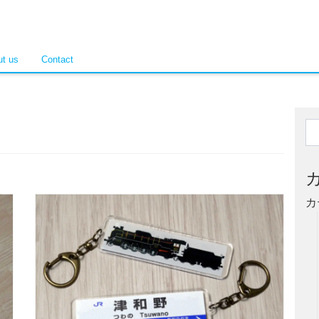
t us
Contact
カ