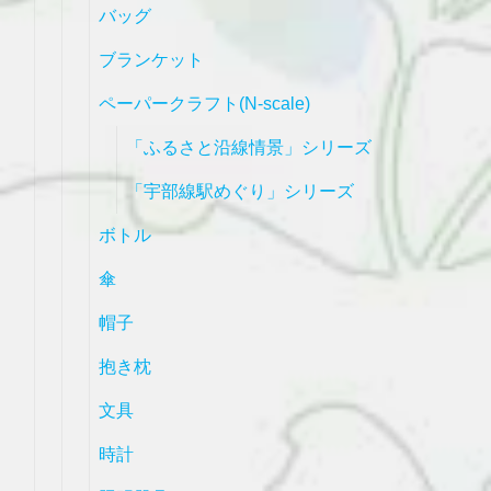
バッグ
ブランケット
ペーパークラフト(N-scale)
「ふるさと沿線情景」シリーズ
「宇部線駅めぐり」シリーズ
ボトル
傘
帽子
抱き枕
文具
時計