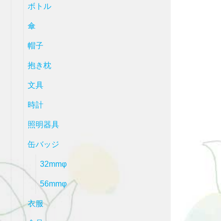
ボトル
傘
帽子
抱き枕
文具
時計
照明器具
缶バッジ
32mmφ
56mmφ
衣服