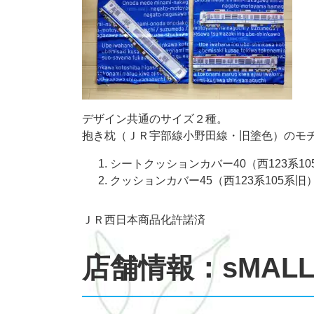
デザイン共通のサイズ２種。
抱き枕（ＪＲ宇部線小野田線・旧塗色）のモ
シートクッションカバー40（西123系
クッションカバー45（西123系105
ＪＲ西日本商品化許諾済
店舗情報：sMALL