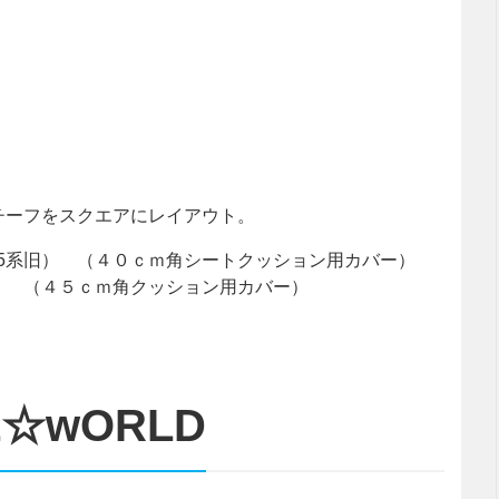
チーフをスクエアにレイアウト。
105系旧） （４０ｃｍ角シートクッション用カバー）
系旧） （４５ｃｍ角クッション用カバー）
☆wORLD