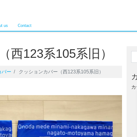
t us
Contact
西123系105系旧）
カバー
クッションカバー（西123系105系旧）
カ