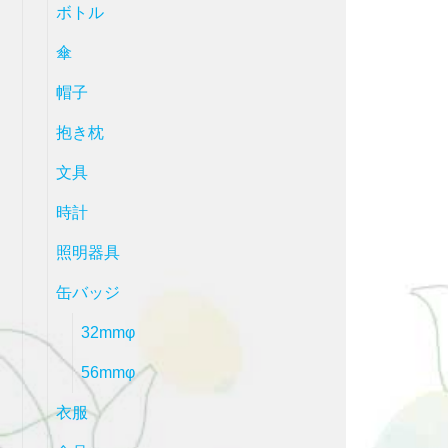
ボトル
傘
帽子
抱き枕
文具
時計
照明器具
缶バッジ
32mmφ
56mmφ
衣服