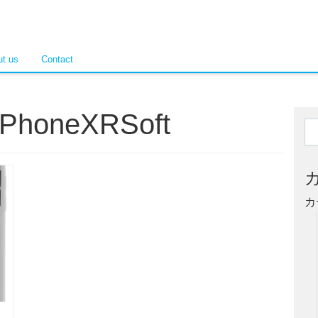
t us
Contact
iPhoneXRSoft
カ