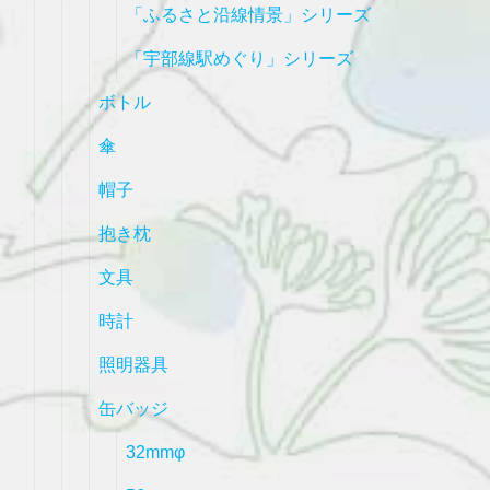
「ふるさと沿線情景」シリーズ
「宇部線駅めぐり」シリーズ
ボトル
傘
帽子
抱き枕
文具
時計
照明器具
缶バッジ
32mmφ